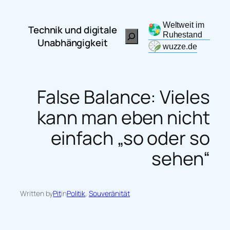
Zum
Inhalt
Weltweit im
Technik und digitale
Search
springen
Ruhestand
Unabhängigkeit
wuzze.de
False Balance: Vieles
kann man eben nicht
einfach „so oder so
sehen“
Written by
Pit
in
Politik
, 
Souveränität