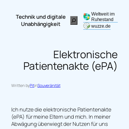
Zum
Inhalt
Weltweit im
Technik und digitale
Search
springen
Ruhestand
Unabhängigkeit
wuzze.de
Elektronische
Patientenakte (ePA)
Written by
Pit
in
Souveränität
Ich nutze die elektronische Patientenakte
(ePA) für meine Eltern und mich. In meiner
Abwägung überwiegt der Nutzen für uns