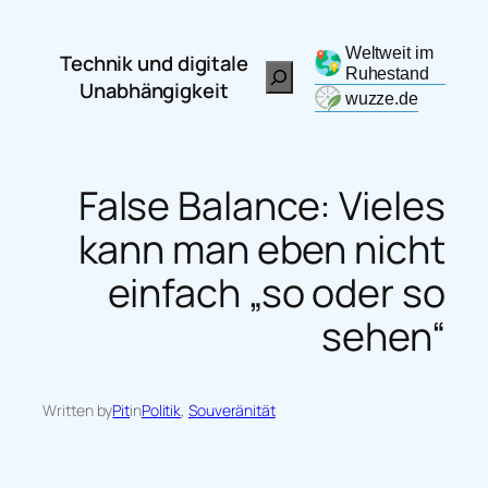
Zum
Inhalt
Weltweit im
Technik und digitale
Search
springen
Ruhestand
Unabhängigkeit
wuzze.de
False Balance: Vieles
kann man eben nicht
einfach „so oder so
sehen“
Written by
Pit
in
Politik
, 
Souveränität