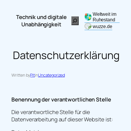
Zum
Inhalt
Weltweit im
Technik und digitale
Search
springen
Ruhestand
Unabhängigkeit
wuzze.de
Datenschutzerklärung
Written by
Pit
in
Uncategorized
Benennung der verantwortlichen Stelle
Die verantwortliche Stelle für die
Datenverarbeitung auf dieser Website ist: