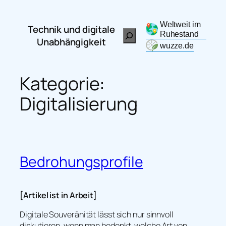
Zum
Inhalt
Weltweit im
Technik und digitale
Search
springen
Ruhestand
Unabhängigkeit
wuzze.de
Kategorie:
Digitalisierung
Bedrohungsprofile
[Artikel ist in Arbeit]
Digitale Souveränität lässt sich nur sinnvoll
diskutieren, wenn man bedenkt, welche Art von