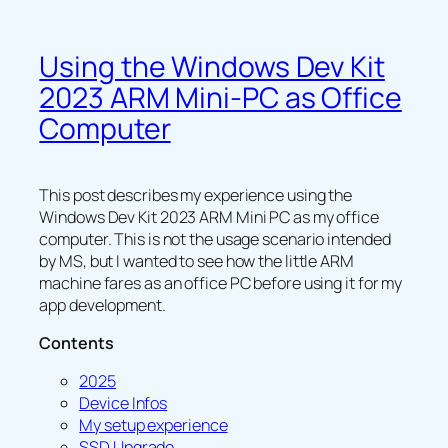
Using the Windows Dev Kit
2023 ARM Mini-PC as Office
Computer
This post describes my experience using the
Windows Dev Kit 2023 ARM Mini PC as my office
computer. This is not the usage scenario intended
by MS, but I wanted to see how the little ARM
machine fares as an office PC before using it for my
app development.
Contents
2025
Device Infos
My setup experience
SSD Upgrade