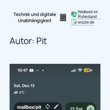
Zum
Inhalt
Weltweit im
Technik und digitale
Search
springen
Ruhestand
Unabhängigkeit
wuzze.de
Autor:
Pit