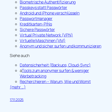
Biometrische Authentifizierung
Passkeys statt Passwörter
Android und iPhone verschlüsseln
Passwortmanager
Kreditkarten-PINs
Sichere Passwörter
Virtual Private Network (VPN)
Virtuelle Maschinen (VM)
Anonym und sicher surfen und kommunizieren
Siehe auch
Datensicherheit (Backups, Cloud-Sync)
a
Tools zum anonymer surfen & weniger
Werbetracking
Recherchieren – Warum, Wie und Womit
(mehr …)
17.11.2025